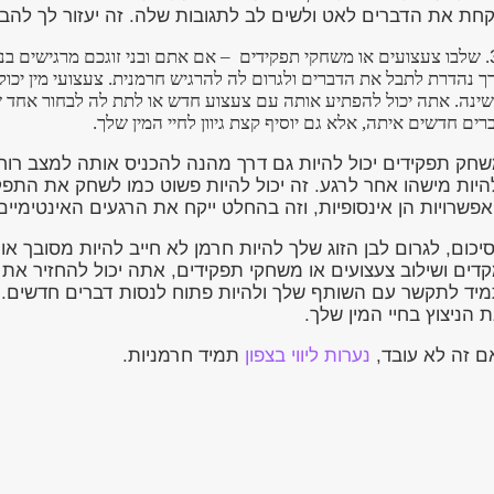
חת את הדברים לאט ולשים לב לתגובות שלה. זה יעזור לך להבי
. שלבו צעצועים או משחקי תפקידים –
אם אתם ובני זוגכם מרגישים בנ
ך נהדרת לתבל את הדברים ולגרום לה להרגיש חרמנית. צעצועי מין יכ
ינה. אתה יכול להפתיע אותה עם צעצוע חדש או לתת לה לבחור אחד ש
רים חדשים איתה, אלא גם יוסיף קצת גיוון לחיי המין שלך.
חק תפקידים יכול להיות גם דרך מהנה להכניס אותה למצב רו
היות מישהו אחר לרגע. זה יכול להיות פשוט כמו לשחק את התפ
פשרויות הן אינסופיות, וזה בהחלט ייקח את הרגעים האינטימיי
יכום, לגרום לבן הזוג שלך להיות חרמן לא חייב להיות מסובך 
דים ושילוב צעצועים או משחקי תפקידים, אתה יכול להחזיר א
 הניצוץ בחיי המין שלך.
ם זה לא עובד,
נערות ליווי בצפון
תמיד חרמניות.