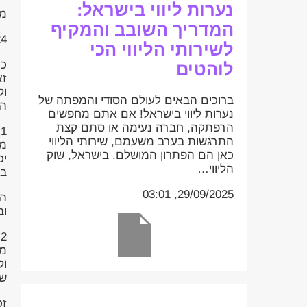
נערות ליווי בישראל:
מס
המדריך השובב והמקיף
:50
לשירותי הליווי הכי
כו
לוהטים
זא
ברוכים הבאים לעולם הסודי והמפתה של
הת
נערות ליווי בישראל! אם אתם מחפשים
הרפתקה, חברה נעימה או סתם קצת
1
התרגשות בערב משעמם, שירותי הליווי
מש
כאן הם הפתרון המושלם. בישראל, שוק
יכ
הליווי…
בה
29/09/2025, 03:01
הי
וב
2
מש
ול
של
זכ