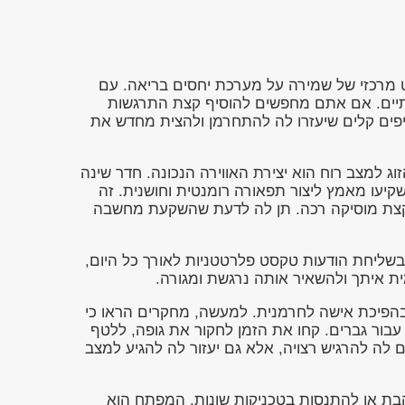
בט מרכזי של שמירה על מערכת יחסים בריאה. עם
רתיים. אם אתם מחפשים להוסיף קצת התרגשות
 דברים בחדר השינה, הגעתם למקום הנכון. היום נדון ב-3 טיפים קלים שיעזרו לה להתחרמן ולהצית מחדש את
ג למצב רוח הוא יצירת האווירה הנכונה. חדר שינה
יעו מאמץ ליצור תפאורה רומנטית וחושנית. זה
 קצת מוסיקה רכה. תן לה לדעת שהשקעת מחשבה
 בשליחת הודעות טקסט פלרטטניות לאורך כל היום,
מית איתך ולהשאיר אותה נרגשת ומגורה.
הפיכת אישה לחרמנית. למעשה, מחקרים הראו כי
בור גברים. קחו את הזמן לחקור את גופה, ללטף
ם לה להרגיש רצויה, אלא גם יעזור לה להגיע למצב
הבת או להתנסות בטכניקות שונות. המפתח הוא