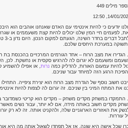
פר מילים
449
14/01/2024, 12
לנו יודעים כי להיות אינטימי עם האדם שאנחנו אוהבים הוא הי
ת, לפעמים חיי המין שלנו יכולים להיות קצת משעממים או שג
ולתבל
שוקה במערכת היחסים שלכם.
. הגדירו את מצב הרוח – אחד הגורמים המרכזיים בהכנסת בת הזו
עמם ומשעמם לא יגרום לה להרגיש סקסית או נחשקת. לכן, השק
ול להיות עמעום האורות, להדליק כמה
נרות
, או אפילו להשמיע
פיכת הרגע הזה למיוחד עבור שניכם.
בט חשוב נוסף של הגדרת מצב הרוח הוא יצירת ציפייה. התחילו
נו את המתח המיני בין שניכם. זה יגרום לה לצפות להיות אינטי
. התמקדו במשחק מקדים משחק – מקדים הוא קריטי כשמדובר ב
חק מקדים חשוב באותה מידה, אם לא יותר, עבור נשים מאשר ע
נשק את האזורים הארוגניים שלה, ולהקניט אותה. זה לא רק יגרו
 עוררות.
רו שכל אישה היא שונה, אז אל תפחדו לשאול אותה מה היא או