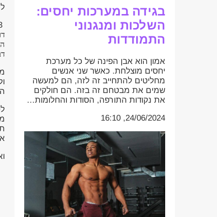
לק
בגידה במערכות יחסים:
השלכות ומנגנוני
3
דר
התמודדות
הש
דב
אמון הוא אבן הפינה של כל מערכת
יחסים מוצלחת. כאשר שני אנשים
מש
מחליטים להתחייב זה לזה, הם למעשה
ול
שמים את מבטחם זה בזה. הם חולקים
הא
את נקודות התורפה, הסודות והחלומות…
לס
24/06/2024, 16:10
מק
את
וא