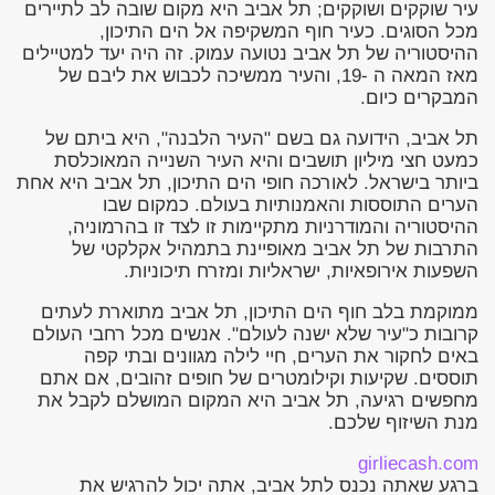
עיר שוקקים ושוקקים; תל אביב היא מקום שובה לב לתיירים
מכל הסוגים. כעיר חוף המשקיפה אל הים התיכון,
ההיסטוריה של תל אביב נטועה עמוק. זה היה יעד למטיילים
מאז המאה ה -19, והעיר ממשיכה לכבוש את ליבם של
המבקרים כיום.
תל אביב, הידועה גם בשם "העיר הלבנה", היא ביתם של
כמעט חצי מיליון תושבים והיא העיר השנייה המאוכלסת
ביותר בישראל. לאורכה חופי הים התיכון, תל אביב היא אחת
הערים התוססות והאמנותיות בעולם. כמקום שבו
ההיסטוריה והמודרניות מתקיימות זו לצד זו בהרמוניה,
התרבות של תל אביב מאופיינת בתמהיל אקלקטי של
השפעות אירופאיות, ישראליות ומזרח תיכוניות.
ממוקמת בלב חוף הים התיכון, תל אביב מתוארת לעתים
קרובות כ"עיר שלא ישנה לעולם". אנשים מכל רחבי העולם
באים לחקור את הערים, חיי לילה מגוונים ובתי קפה
תוססים. שקיעות וקילומטרים של חופים זהובים, אם אתם
מחפשים רגיעה, תל אביב היא המקום המושלם לקבל את
מנת השיזוף שלכם.
girliecash.com
ברגע שאתה נכנס לתל אביב, אתה יכול להרגיש את