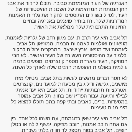
האנרגיה של העיר המזמזמת סביבך. תוכלו לחקור את אבני
החן הנסתרות המדהימות של השכונות ההיסטוריות של
העיר, לטייל בשווקים התוססים ולחקור את גלריות האמנות
המודרניות שלה. רחובותיה פועמים באנרגיה ובחיים
והחיוניות התרבותית שלה ממלאת את האוויר.
תל אביב היא עיר תרבות, עם מגוון רחב של גלריות לאמנות,
מוזיאונים ואולמות לאמנויות הבמה. ממוזיאון תל אביב
לאמנות ועד מוזיאון ארץ ישראל, המבקרים יכולים לחקור
וללמוד על ההיסטוריה העשירה של העיר ואנשיה. לאוהבי
המוזיקה, העיר מארחת מספר קונצרטים ומופעים ברמה
עולמית באולמות ההופעות הרבים שלה לאורך כל השנה.
לא חסר דברים מרגשים לעשות בתל אביב. מטיולי מזח
מיושנים, גלישה ודילוג בין מסעדות למועדונים, קונצרטים
ואטרקציות תרבותיות ייחודיות, תל אביב היא יעד אמיתי
לבילוי ורגיעה. עבור הפודיז שם בחוץ, תל אביב עמוסה
במסעדות, ברים, פאבים ובתי קפה בהם תוכלו למצוא כל
מיני מנות טעימות.
תל אביב היא עיר שאין כדוגמתה, עם משהו לכל אחד. בין
אם אתה חובב אמנות, חובב מוזיקה, ינשוף לילה או בטלן
חופים, תל אביב בטוח תספק לך חוויה בלתי נשכחת.