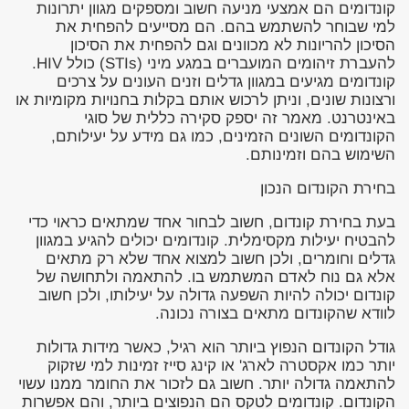
קונדומים הם אמצעי מניעה חשוב ומספקים מגוון יתרונות
למי שבוחר להשתמש בהם. הם מסייעים להפחית את
הסיכון להריונות לא מכוונים וגם להפחית את הסיכון
להעברת זיהומים המועברים במגע מיני (STIs) כולל HIV.
קונדומים מגיעים במגוון גדלים וזנים העונים על צרכים
ורצונות שונים, וניתן לרכוש אותם בקלות בחנויות מקומיות או
באינטרנט. מאמר זה יספק סקירה כללית של סוגי
הקונדומים השונים הזמינים, כמו גם מידע על יעילותם,
השימוש בהם וזמינותם.
בחירת הקונדום הנכון
בעת בחירת קונדום, חשוב לבחור אחד שמתאים כראוי כדי
להבטיח יעילות מקסימלית. קונדומים יכולים להגיע במגוון
גדלים וחומרים, ולכן חשוב למצוא אחד שלא רק מתאים
אלא גם נוח לאדם המשתמש בו. להתאמה ולתחושה של
קונדום יכולה להיות השפעה גדולה על יעילותו, ולכן חשוב
לוודא שהקונדום מתאים בצורה נכונה.
גודל הקונדום הנפוץ ביותר הוא רגיל, כאשר מידות גדולות
יותר כמו אקסטרה לארג' או קינג סייז זמינות למי שזקוק
להתאמה גדולה יותר. חשוב גם לזכור את החומר ממנו עשוי
הקונדום. קונדומים לטקס הם הנפוצים ביותר, והם אפשרות