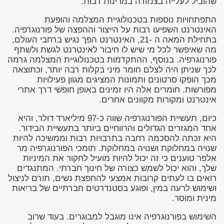
שהוביל לעלייה בצנזורה במדינות רבות.
התפתחויות נוספות בטכנולוגיית המצלמה והופעת
האינטרנט השפיעו רבות על הייצור וההפצה של פורנוגרפיה.
בתחילת המאה ה -21, האינטרנט הפך נגיש ברחבי העולם,
מה שאיפשר לכל מי שיש לו חיבור לאינטרנט לגשת ולשתף
פורנוגרפיה. בנוסף, ההתקדמות בטכנולוגיית המצלמה גרמה
לכך שניתן היה לצלם חומר מיני בקלות רבה יותר, וכתוצאה
מכך הופקו סרטונים ותמונות המציגים מגוון פעילויות
מפורשות. חומרים אלה היו זמינים באופן חופשי דרך אתרי
אינטרנט ומקורות מקוונים אחרים.
כיום, תעשיית הפורנוגרפיה שווה כ-97 מיליארד דולר, והיא
אחד המגזרים הגדולים והרווחיים ביותר בתעשיית הבידור.
היא זכתה להסכמה רחבה בתרבויות רבות וממשיכה להיות
שנויה במחלוקת ושנויה במחלוקת. תומכי הפורנוגרפיה מר
אלפר טוענים כי זה יכול להיות מועיל לחקור את המיניות
שלך, והוא יכול לשמש כצורה של חינוך חברתי. המתנגדים
רואים בו לעתים קרובות אמצעי להחפצת נשים, תורם לניצול
ושימוש לרעה במין, ופוגע בסטנדרטים חברתיים של בריאות
מינית ומוסר.
השימוש בפורנוגרפיה אינו מוגבל למבוגרים. בעוד שרוב