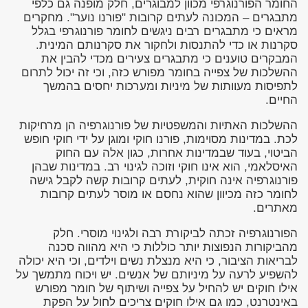
החומר הפורנוגרפי מכוון למבוגרים, חלק מופנה גם כלפי
מתבגרים – המכונה לעתים קרובות "פורנו נוער". מחקרים
מראים כי מתבגרים רבים ניגשים לחומר פורנוגרפי בגלל
סקרנות או כדי להתנסות ולחקור את סקרנותם המינית.
המבקרים טוענים כי מתבגרים צעירים מכדי להבין את
ההשלכות של צפייה בחומר מפורש כזה, וכי זה יכול לתרום
לתפיסות מעוותות של מיניות ומערכות יחסים בהמשך
החיים.
ההשלכות האתיות והמשפטיות של פורנוגרפיה הן מרחיקות
לכת. במדינות מסוימות, פורנו חוקי ומוגן על ידי חוקי חופש
הביטוי, בעוד שבמדינות אחרות, כגון אלה עם החוק
האיסלאמי, הוא אינו חוקי וזוכה לגינוי רב. במדינות שבהן
פורנוגרפיה אינה חוקית, לעתים קרובות קשה לקבל גישה
לחומר כזה מכיוון שהוא נחסם או מוסר לעתים קרובות
מאתרים.
הפורנוגרפיה זכתה לביקורת רבה ולגינוי מוסרי. חלק
מהביקורות הנפוצות יותר כוללות כי היא מהווה סכנה
לבריאות הציבור, כי היא מנצלת נשים וילדים, וכי היא יכולה
להשפיע לרעה על מיניותם של אנשים. יש ויכוח מתמשך על
אילו חוקים יש להחיל על צפייה ושיתוף של חומר מפורש
באינטרנט, כמו גם אילו חוקים צריכים לחול על הפקת