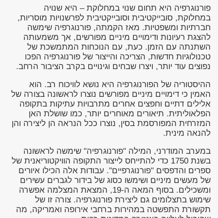
פורנוגרפיה היא תחום שנוי במחלוקת – היא שנויה
במחלוקת, סובייקטיבית וסובייקטיבית לפרשנויות מוסריות,
חברתיות ומשפטיות. מאז הקמתה, פורנוגרפיה שימשה
להצגת רעיונות ודימויים מיניים מפורשים, אך משמעותה
השתנתה עם הזמן. כעת, עם הנוכחות המתמשכת של
טכנולוגיות חדשות, הצריכה והייצור של פורנוגרפיה הפכו
נפוצים עוד יותר, ויצרו שבחים וגינויים בקרב הציבור הרחב.
ההיסטוריה של הפורנוגרפיה היא נושא לוויכוח רב. הוא
האמין כי דימויים מיניים מפורשים נוצרו לראשונה בצורה של
אלילים דתיים וחפצים אחרים מתרבויות עתיקות בתקופה
הפלאוליתית. תיאורים מאוחרים יותר, כמו שושלת האן
המזרחית המפורסמת בסין, נוצרו ככל הנראה הן ליצירה והן
להנאה מינית.
במערב המודרני, המילה "פורנוגרפיה" שימשה לראשונה
בשנת 1750 כדי להתייחס לייצור התקופה הוויקטוריאנית של
ספרים והדפסים "פורנוגרפיים". עבודות אלה הכילו איורים
של מעשים מיניים ושימשו כסוג של בידור לגברים עשירים
ומשכילים. בסוף המאה ה-19, המצאת המצלמה אפשרה
שימוש בתצלומים גם ליצירת פורנוגרפיה. צורה זו של
תקשורת התפשטה במהירות ברחבי אירופה ואמריקה, מה