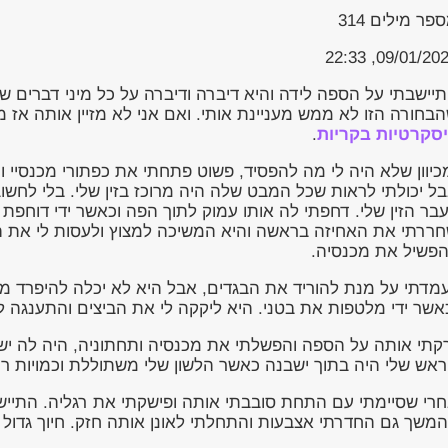
פר מילים
314
09/01/2023, 22
יישבתי על הספה לידה והיא דיברה ודיברה על כל מיני דברים ש
בחורה הזו לא ממש מעניינת אותי. ואם אני לא מזיין אותה אז מד
סקרטיות בקריות
.
כיוון שלא היה לי מה להפסיד, פשוט פתחתי את כפתורי מכנסיי 
ל יכולתי לראות שכל המבט שלה היה מרוכז בזין שלי. בלי לחשו
בר הזין שלי. דחפתי לה אותו עמוק לתוך הפה וכאשר ידי דוחפת
ררתי את האחיזה בראשה והיא המשיכה למצוץ ולעסות לי את הז
פשיל את מכנסיה.
אשר ידי מלטפות את בטני. היא ליקקה לי את הביצים והתענגה לי
קתי אותה על הספה והפשלתי את מכנסיה ותחתוניה, היה לה ישב
אש שלי היה בתוך ישבנה כאשר הלשון שלי משתוללת וכמויות ריר 
רי שסיימתי עם התחת סובבתי אותה ופישקתי את רגליה. התיי
משך גם החדרתי אצבעות והתחלתי לאונן אותה חזק. חיוך גדול ה