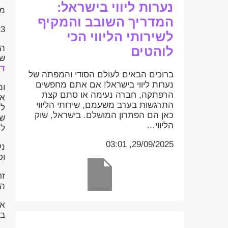
נערות ליווי בישראל:
מס
המדריך השובב והמקיף
:33
לשירותי הליווי הכי
הת
לוהטים
שה
די
ברוכים הבאים לעולם הסודי והמפתה של
נערות ליווי בישראל! אם אתם מחפשים
ומ
הרפתקה, חברה נעימה או סתם קצת
אב
התרגשות בערב משעמם, שירותי הליווי
לע
כאן הם הפתרון המושלם. בישראל, שוק
שח
הליווי…
לה
29/09/2025, 03:01
וכ
זר
הר
אח
בה