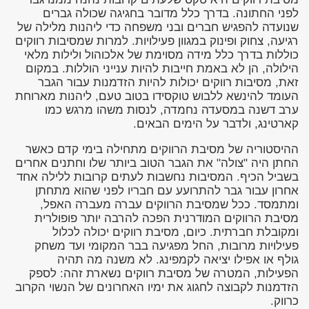
לפני החתונה. בדרך כלל מדובר בחגיגה שכולה גברים
שנועדה להפגיש חברים ובני משפחה כדי ליהנות מלילה של
רגיעה, צחוק ופינוק במגוון פעילויות. למרות שמסיבות רווקים
כוללות בדרך כלל מידה מסוימת של אלכוהול ולילות מלאי
הילולה, הן לא באמת חייבות להיות ענייני הוללות. במקום
זאת, מסיבות רווקים יכולות להיות הזדמנות עבור הגבר
העומד להינשא ללבוש טוקסידו בטוב טעם, ליהנות מארוחת
ערב דשנה במסעדה נחמדה, לנסות משהו מרגש כמו
קארטינג, ולדבר על הימים הבאים.
ההיסטוריה של מסיבת הרווקים מתחילה בימי קדם כאשר
החתן היה "צולה" את הגבר הטוב ביותר שלו וחתנים אחרים
בשביל הכיף. המסיבות נחשבות לעתים קרובות ללילה אחד
אחרון עבור גבר להתרועע עם חבריו לפני שהוא מתחתן
ומתמסד. ככל שמסיבת הרווקים עברה מעברה האפל,
מסיבת הרווקים המודרנית הפכה להרבה יותר פופולרית
ומקובלת חברתית. כיום, מסיבת רווקים יכולה לכלול
פעילויות מרובות, החל מפגיעה בבר המקומי ועד משחק
גולף או אפילו יציאה לקמפינג. לא משנה מה תהיה
הפעילות, המטרה של מסיבת רווקים נשארת זהה: לספק
הזדמנות לקבוצה לחגוג את ימיו האחרונים של הנשוי הקרוב
כרווק.