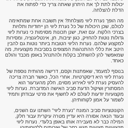
יכולות לתת לך את היתרון שאתה צריך כדי לפתוח את
הדלת להצלחה.
מה הופך נערת ליווי מוצלחת? אין תשובה אחת שמתאימה
לכולם, שכן היכולות של כל נערת ליווי הן ייחודיות ותלויות
בצרכי הלקוח. עם זאת, ישנן תכונות מסוימות כי נערות ליווי
גדולות נוטות להחזיק, כגון יציבות, חן, אינטליגנציה, ומסירות
למקצוע שלהם. נערות הליווי הטובות ביותר נוטות גם להבין
היטב את כללי ההתנהגות המצופים בסביבות מקצועיות, מה
שמאפשר להן להשתלב בקלות ולהתנהל באופן מכבד והולם
כאחד.
בנוסף למעמד, שאפתנות וקסם, דרישה מהותית נוספת של
נערת ליווי היא דיסקרטיות. אחרי הכל, כאשר חברה צריכה
להעסיק נערת ליווי לאירוע מסוים, חלק מהערעור הוא
המסתורין ושיקול הדעת סביב האישה המדוברת. נערות ליווי
מקצועיות יודעות לעולם לא לחשוף את פרטי עבודתן ותמיד
לשמור על אמון לקוחותיהן.
הקונוטציות סביב המונח "נערת ליווי" השתנו עם השנים,
ובעוד הנאה אסורה היא עדיין מטרה עיקרית עבור חלק,
המילה כבר לא מעבירה אותו באופן בלעדי. נערות ליווי
מקצועיות מציעות מגוון רחב של שירותים ללקוחותיהן