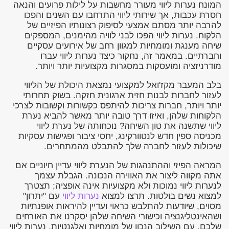
המונח נערות ליווי מעורר מחשבות על לילות פרועים והנאה
חסרת עכבות, אך שירותי ליווי התרחבו עם השנים והפכו
להרבה יותר מסתם אמצעי לסיפוק רצונותיו הפיזיים של
הלקוח. נערות ליווי הפכו לבני לוויה מהימנים, המספקים
שיחה מענגת ומומחיות למגוון רחב של אירועים עסקיים
וחברתיים. במאמר זה, נחקור כיצד נערות ליווי עברו
מודרניזציה ומועסקות במסגרות מקצועיות יותר ויותר.
בלב המעבר מקז'ואל למקצועי נמצאת היכולת של הליווי
לעזור לחברות לבנות חזית ארגונית חזקה. בשוק תחרותי
יותר ויותר, חברות צריכות להיתפס כקשורות וקשובות לצרכי
הלקוחות שלהן, ואיזו דרך טובה יותר מאשר להביא נערת
ליווי שתשנה את טון השיחה? נוכחותה של נערת ליווי
מכניסה ספין חדש לנטוורקינג, יחסי ציבור ופגישות עסקיות
שיכולות לעזור לחברה שלך להתבלט מהמתחרים.
המראה הפיזי וההתנהגות של הנערת ליווי עדיין חיוניים אם
אתה מקווה ליצור את האווירה הנכונה. הגבלת עצמך
לנערות ליווי נמוכות ולא מקצועיות אינה אופציה; תצטרך
למצוא נשים בולטות. תרצו למצוא
נערות ליווי
עם "יתרון"
מסוים, שיודעות להתלבש כראוי ועדיין להיראות אופנתיות
ושהאינטליגנציה וכישורי השיחה שלהן יסקרנו את האורחים
שלכם. עם השילוב הנכון של מומחיות ואלגנטיות, נערות ליווי