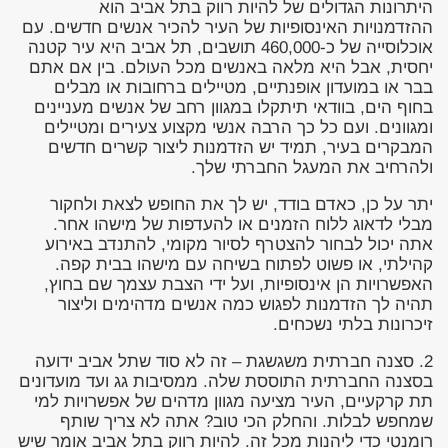
היתרונות הגדולים של להיות רווק בתל אביב הוא
ההזדמנויות האינסופיות של העיר להכיר אנשים חדשים. עם
אוכלוסייה של כ-460,000 תושבים, תל אביב היא עיר קטנה
יחסית, אבל היא מלאה באנשים מכל העולם. בין אם אתם
בבר או במועדון אופנתיים, מטיילים ברחובות או מבלים
בחוף הים, בוודאי תיתקלו במגוון רחב של אנשים מעניינים
ומגוונים. ועם כל כך הרבה אנשי מקצוע צעירים ומטיילים
המבקרים בעיר, תמיד יש הזדמנות ליצור קשרים חדשים
ולהרחיב את המעגל החברתי שלך.
יתר על כן, כאדם בודד, יש לך את החופש לצאת ולחקור
מבלי לדאוג ללוח הזמנים או להעדפות של מישהו אחר.
אתה יכול לבחור להצטרף לסיור מקומי, להתנדב באירוע
קהילתי, או פשוט לפתוח בשיחה עם מישהו בבית קפה.
האפשרויות הן אינסופיות, ועל ידי הצבת עצמך שם בחוץ,
תהיה לך הזדמנות לפגוש כמה אנשים מדהימים וליצור
זיכרונות בלתי נשכחים.
2. סצנה חברתית משגשגת – זה לא סוד שתל אביב ידועה
בסצנה החברתית התוססת שלה. ממסיבות גג ועד מועדונים
תת קרקעיים, העיר מציעה מגוון מדהים של אפשרויות למי
שמחפש לבלות. והחלק הכי טוב? אתה לא צריך שותף
רומנטי כדי ליהנות מכל זה. להיות רווק בתל אביב אומר שיש