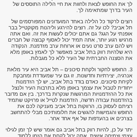
לך את החופש לצאת ולחוות את חיי הלילה התוססים של
העיר בדרך שמתאימה לך.
רוצים לרקוד כל הלילה באחד המועדונים המפורסמים של
תל אביב? לכו על זה. רוצים להירגע וליהנות מקוקטייל בבר
אופנתי על הגג? גם אתם יכולים לעשות את זה. ואם אתה
מרגיש רגוע יותר, אתה תמיד יכול לאסוף קבוצה של חברים
ויש להם ערב סרט נעים או ארוחת ערב מזדמנת. הנקודה
היא שלהיות רווק בתל אביב מאפשר לך לאמץ באופן מלא
את הסצנה החברתית של העיר ללא כל מגבלות.
3. החופש לחקור ולקחת סיכונים – תל אביב היא עיר מלאת
אנרגיה, יצירתיות וחדשנות. זו גם עיר שמעודדת ומחבקת
לקיחת סיכונים. כאדם בודד בתל אביב, יש לך הזדמנות
ייחודית לטבול את עצמך באופן מלא בתרבות העיר ולנצל
את כל ההזדמנויות המרגשות שנקרות בדרכך. בין אם מדובר
בהזדמנות עבודה חדשה, הזדמנות לטייל או פרויקט שתמיד
רציתם לעסוק בו, הרווקות בתל אביב מעניקה לכם את
החופש והגמישות להגשים את חלומותיכם מבלי להתחשב
בצרכים או בהעדפות של אף אחד אחר.
יתר על כן, להיות רווק בתל אביב גם אומר שיש לך זמן לגילוי
עצמי וצמיחה אישית. אתה יכול לקחת את הזמן ללמוד