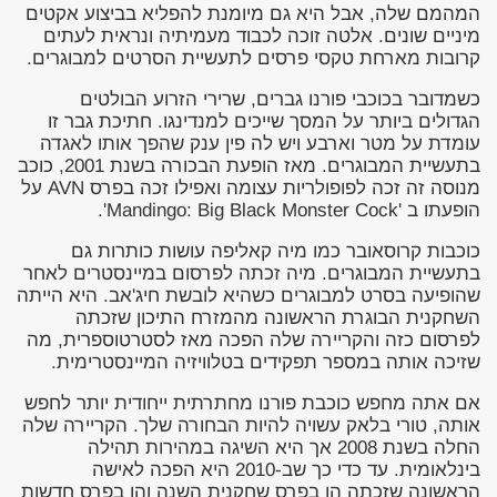
המהמם שלה, אבל היא גם מיומנת להפליא בביצוע אקטים
מיניים שונים. אלטה זוכה לכבוד מעמיתיה ונראית לעתים
קרובות מארחת טקסי פרסים לתעשיית הסרטים למבוגרים.
כשמדובר בכוכבי פורנו גברים, שרירי הזרוע הבולטים
הגדולים ביותר על המסך שייכים למנדינגו. חתיכת גבר זו
עומדת על מטר וארבע ויש לה פין ענק שהפך אותו לאגדה
בתעשיית המבוגרים. מאז הופעת הבכורה בשנת 2001, כוכב
מנוסה זה זכה לפופולריות עצומה ואפילו זכה בפרס AVN על
הופעתו ב 'Mandingo: Big Black Monster Cock'.
כוכבות קרוסאובר כמו מיה קאליפה עושות כותרות גם
בתעשיית המבוגרים. מיה זכתה לפרסום במיינסטרים לאחר
שהופיעה בסרט למבוגרים כשהיא לובשת חיג'אב. היא הייתה
השחקנית הבוגרת הראשונה מהמזרח התיכון שזכתה
לפרסום כזה והקריירה שלה הפכה מאז לסטרטוספרית, מה
שזיכה אותה במספר תפקידים בטלוויזיה המיינסטרימית.
אם אתה מחפש כוכבת פורנו מחתרתית ייחודית יותר לחפש
אותה, טורי בלאק עשויה להיות הבחורה שלך. הקריירה שלה
החלה בשנת 2008 אך היא השיגה במהירות תהילה
בינלאומית. עד כדי כך שב-2010 היא הפכה לאישה
הראשונה שזכתה הן בפרס שחקנית השנה והן בפרס חדשות