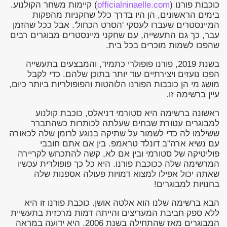
כוכבות פורנו (
officialninaelle.com
) קיימות משחר הקולנוע.
בימים הראשונים, הן היו בדרך כלל שחקניות מהפקות
המיינסטרים שעברו לעסקי 'הסרט הכחול'. אבל ככל שהזמן
עבר, כך גם התעשייה, עם שחקני מיינסטרים מבוגרים רבים
שהפכו לשמות מוכרים בכל בית.
בשנת 2019, פורנו פופולרי כתמיד, והמבצעים בתעשייה
הפכו נועזים ויצירתיים עוד יותר בתוכן שלהם. כדי לקבל
מושג מי הן כוכבות הפורנו הלוהטות והפופולריות ביותר כיום,
עיין ברשימה זו.
ראשונה ברשימה היא סטורמי דניאלס, כוכבת קולנוע
למבוגרים עטורת שבחים שעלתה לכותרות כשהתברר
ששילמו לה כדי לשמור על שתיקה בנוגע לרומן שלה לכאורה
עם נשיא ארה"ב דונלד טראמפ. בין אם אתם חובבי
פוליטיקה של סטורמי ובין אם לא, קשה להתכחש לקריירה
המרשימה שלה ככוכבת פורנו. היא כל כך פופולרית עכשיו
שאתה יכול אפילו למצוא דמויות פעולה אספנות שלה
בחנויות למבוגרים!
הבא ברשימה שלנו הוא אלטה אושן. כוכבת פורנו זו היא
ללא ספק חביבת המעריצים והייתה דמות מרכזית בתעשיית
המבוגרים מאז שהתחילה בשנת 2006. היא ידועה במראה