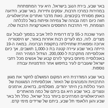
באר שבע, בירת הנגב בישראל, היא עיר המתפתחת
במהירות כמרכז תרבות, עסקים ותיירות. באר שבע, הידועה
באופן מסורתי בקיבוצים, נאות מדבר ואתרים ארכיאולוגיים,
חווה כיום רמה גבוהה של צמיחה ופיתוח בשל כלכלתה
הצומחת, חיי התרבות התוססים והאטרקציות הרבות שלה.
העיר שוכנת כ-55 ק"מ דרומית לתל אביב בסמוך לגבול עם
מצרים. לזה, כמו לערים רבות אחרות באזור, יש היסטוריה
ארוכה ומפוארת שתחילתה בתקופת הברונזה. במאה ה-19
הייתה באר שבע עיירה קטנה בת כ-1,000 תושבים, אך כיום
אוכלוסייתה מתקרבת ל-200,000. הגידול המהיר הזה
באוכלוסייה מיוחס בעיקר לזרם קבוע של אנשים מכל רחבי
ישראל שעוברים לעיר בחיפוש אחר הזדמנויות עבודה
נוספות.
באר שבע המודרנית היא המקום המושלם לחקור את מגוון
התרבויות והמנהגים של האזור. אוכלוסיותיה המגוונות של
העיר כוללות בין היתר יהודים, מוסלמים, בדואים, ארמנים
ונוצרים. באר שבע היא גם ביתם של כמה מהאתרים
הארכיאולוגיים המרהיבים ביותר בכל ישראל, כולל תל באר
שבע והגן הלאומי תל שבע, ביתם של שרידים מימי קדם.