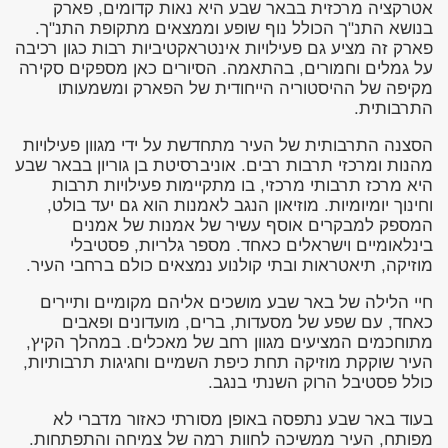
אטרקציה מרכזית בבאר שבע היא נאות קדומים, פארק
בנושא התנ"ך הכולל נוף שופע וממצאים מתקופת התנ"ך.
פארק זה מציע גם פעילויות אינטראקטיביות רבות כגון רכיבה
על גמלים וחמורים, בהתאמה. הסיורים כאן מספקים סקירה
מקיפה של ההיסטוריה הייחודית של הפארק ומשמעותו
התרבותית.
הסצנה התרבותית של העיר מתחדשת על ידי מגוון פעילויות
מהנות ומרכזי תרבות רבים. אוניברסיטת בן גוריון בבאר שבע
היא מרכז תרבותי מרכזי, בו מתקיימות פעילויות תרבות
וחינוך יומיומיות. מוזיאון הנגב לאמנות הוא גם יעד בולט,
המספק למבקרים אוסף עשיר של אמנות של אמנים
בינלאומיים וישראלים כאחד. מספר גלריות, פסטיבלי
מוזיקה, תיאטראות ובתי קולנוע נמצאים כולם ברחבי העיר.
חיי הלילה של באר שבע מושכים אליהם מקומיים ותיירים
כאחד, עם שפע של מסעדות, ברים, מועדונים ופאבים
מתוחכמים המציעים מגוון רחב של מאכלים. במהלך הקיץ,
העיר שוקקת מוזיקה תחת כיפת השמיים וחגיגות תרבותיות,
כולל פסטיבל הרוק השנתי בנגב.
בעוד באר שבע נתפסה באופן מסורתי כאזור מדברי לא
מפותח, העיר ממשיכה לחוות רמה של צמיחה והתפתחות.