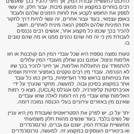
להיכנס לתעשיית עבודת המין, אך חיוני להכיר בכך שאנשים
רבים בוחרים במקצוע זה ממגוון סיבות. עבור חלק, זה עשוי
לספק את החופש לקבוע את לוחות הזמנים שלהם ולעבוד
באופן עצמאי, בעוד עבור אחרים, זה עשוי להיות דרך לחקור
את המיניות שלהם ולספק הנאה מינית לאחרים. חשוב
להכיר בכך שכמו כל מקצוע אחר, אנשים רבים נכנסים
לעבודת מין כי זה מה שהם נהנים ממנו או מה שהם טובים
בו.
טעות נפוצה נוספת היא שכל עובדי המין הם קורבנות או חוו
אלימות וניצול. אמנם נכון שחלק מעובדי המין עלולים
להתמודד עם התעללות ואלימות, אך חיוני להכיר בכך שזו
לא הנורמה. עובדי מין רבים נוקטים באמצעי זהירות ושמים
את בטיחותם בראש סדר העדיפויות, בדיוק כמו כל עובד
אחר במקצוע בסיכון גבוה. למעשה, מחקר שנערך על ידי
אוניברסיטת קליפורניה, לוס אנג'לס (UCLA), מצא כי רמות
האלימות שחוו עובדי מין היו דומות לאלה שחוו עובדים
שאינם מין באזורים עירוניים בעלי הכנסה נמוכה דומה.
יתר על כן, יש לפרק את הסטריאוטיפ שעבודת מין היא עניין
של נשים בלבד. בעוד שנשים מהוות חלק משמעותי
מתעשיית עבודת המין, ישנם גם גברים, טרנסג'נדרים
וא-בינאריים העוסקים במקצוע זה. למעשה, טרנסג'נדרים