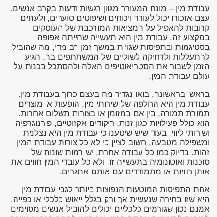
עבודת מין – מונח המעורר מגוון רגשות ודעות בקרב אנשים.
עצם אזכורו יכול לעורר ויכוחים ושיפוטים סוערים, ולעתים
קרובות להאפיל על המציאות המורכבת של העוסקים
במקצוע זה. עבודת מין היא תעשייה שהייתה אפופה
בסטיגמות ובתפיסות שגויות במשך זמן רב מדי, מה שהוביל
להתעללות ולדחיקה לשוליים של המשתתפים בה. הגיע
הזמן לשבור את הסטריאוטיפים האלה ולהסתכל בכנות על
עולם עבודת המין.
בראש ובראשונה, בואו נגדיר מה בעצם כרוך בעבודת מין.
עבודת מין היא החלפה של שירותי מין, הופעות או מוצרים
תמורת תמורה, בין אם במזומן או בצורות תשלום אחרות.
הוא כולל פעילויות כגון זנות, ריקודים אקזוטיים, פורנוגרפיה
ושירותי ליווי. בעוד שיש שיטענו כי עבודת מין היא נצלנית
ומשפילה מטבעה, חשוב לציין כי לא כל צורות עבודת המין
זהות. בדיוק כמו כל עבודה אחרת, יש רמות שונות של
סוכנות ואוטונומיה בתעשייה זו, ולא כל עובדי המין חווים את
אותן חוויות או מתמודדים עם אותם אתגרים.
אחת התפיסות המוטעות הנפוצות ביותר לגבי עבודת מין
היא שזו בחירה שנעשית אך ורק בגלל ייאוש כלכלי או כפייה.
אמנם נכון שגורמים כלכליים יכולים להוביל אנשים מסוימים