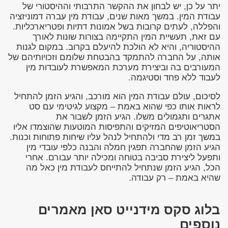
יתר על כן, יש לבחון את ההקשר התרבותי וההיסטורי של
עבודת המין. במשך מאות שנים, עבודת מין עברה דמוניזציה
והפללה, לעתים קרובות בשל אמונות דתיות ופטריארכליות.
עם זאת, תעשיית המין התקיימה בצורות שונות לאורך
ההיסטוריה, והיא לא הולכת להיעלם בקרוב. במקום לגנות
אותה, על החברה להתמקד בהבטחת שלומם וזכויותיהם של
המעורבים בה וביצירת מערכת המאפשרת לעובדות מין
לעבוד ללא פחד וסטיגמה.
לסיכום, עולם עבודת המין הוא מורכב, והגיע הזמן להתחיל
לראות אותו כפי שהוא באמת – מקצוע לגיטימי עם סט
אתגרים ותגמולים משלו. הגיע הזמן לשבור את
הסטריאוטיפים המזיקים והתפיסות המוטעות שהוצמדו אליו
במשך זמן רב מדי ולהתחיל לנהל עליו שיחות פתוחות וכנות.
הגיע הזמן שהחברה תפגין חמלה והבנה כלפי עובדי מין
ותפעל ליצירת סביבה בטוחה ומכילה יותר עבורם. אחרי
הכל, הגיע הזמן שנתחיל להתייחס לעבודת מין כאל מה
שהיא באמת – רק עבודה.
בלוג סקס מידנייט סאן מאמרים
נוספים