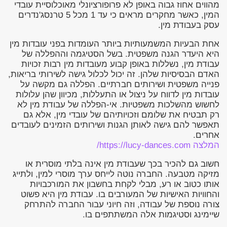
מהווים אחוז גבוה באופן לא פרופורציונלי מאוכלוסיית עובדי
המין, כאשר מחקרים מראים כי עד 1 מכל 5 טרנסג'נדרים
עסק בעבודת מין.
אחת הבעיות המשמעותיות ביותר העומדות בפני עובדות מין
היא היעדר הגנה משפטית. בשל הסטיגמה וההפללה של
עבודת מין, נשללות באופן קבוע מעובדות מין רבות זכויות
האדם הבסיסיות שלהן. זה יכול לכלול גישה לשירותי בריאות,
פנייה משפטית ושירותים חברתיים. הפללה גם מקשה על
עובדות מין לדווח על ניצול או התעללות, מכיוון שהן עלולות
לחשוש מהשלכות משפטיות. אי-הפללה של עבודת מין לא
רק תבטיח את שלומם וזכויותיהם של עובדי מין, אלא גם
תאפשר להם גישה לאותן הגנות ושירותים הזמינים לעובדים
אחרים.
המלצה https://lucy-dances.com/
חשוב גם להכיר בכך שעבודת מין אינה בלתי מוסרית או
מזיקה מטבעה. החברה נוטה לייחס ערך מוסרי למין, ולתייג
אותו כטוב או רע, מבלי לקחת בחשבון את המורכבויות
והחוויות האישיות של המעורבים בו. עבודת מין היא פשוט
צורה נוספת של עבודה, וזה חיוני עבור החברה להתרחק
שיימינג וסטיגמות אלה המשתתפים בו.