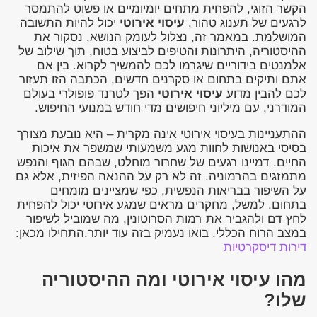
הקשר הזוגי, להפחית מתחים יומיומיים או פשוט להתמסר
לרגעים של תענוג טהור,
עיסוי אירוטי
יכול להיות התשובה
המושלמת. במאמר זה, נצלול לעומק הנושא, נסקור את
ההיסטוריה, היתרונות והטיפים לביצוע בטוח, תוך שילוב של
אלמנטים בידוריים שיגרמו לכם להמשיך לקרוא. בין אם
אתם ותיקים בתחום או סקרנים חדשים, הכתבה הזו תעזור
לכם להבין מדוע
עיסוי אירוטי
הפך לטרנד פופולרי בעולם
המודרני, עם מיליוני חיפושים מדי חודש במנועי החיפוש.
ההתעניינות בעיסוי אירוטי אינה מקרית – היא נובעת מצורך
בסיסי באנושות לחוות מגע משמעותי שמשפר את איכות
החיים. דמיינו רגעים של שחרור מוחלט, שבהם הגוף והנפש
מתמזגים בהרמוניה. זה לא רק על ההנאה הפיזית, אלא גם
על השיפור בבריאות הנפשית, כפי שמציינים מומחים
בתחום. למשל, מחקרים מראים שמגע אירוטי יכול להפחית
לחץ דם ולהגביר את רמות הסרוטונין, מה שמוביל לשיפור
במצב הרוח הכללי. בואו נעמיק בזה עוד יותר.התחילו מכאן:
דירות דיסקרטיות
מהו עיסוי אירוטי ומה ההיסטוריה
שלו?