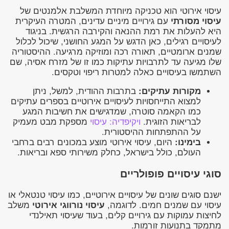
עיסוי אירוטי הוא טכניקה מיוחדת המשלבת אלמנטים של
עיסוי מסורתי
עם גירויים מיניים עדינים, המטרה העיקרית
היא להעלות את רמת ההנאה והקירבה הרגשית. בניגוד
לעיסויים רגילים, כאן הדגש על המגע החושני, שיכול לכלול
שמנים ארומטיים, תאורה רכה ומוזיקה מרגיעה. ההיסטוריה
שלו מגיעה עד לתרבויות עתיקות כמו זו של מזרח אסיה, שם
השתמשו בעיסויים כאלה למטרות ריפוי וטקסים.
מקורות עתיקים:
בתרבות ההודית, למשל, ניתן
למצוא התייחסויות לעיסויים אירוטיים בספרים עתיקים
כמו הקאמה סוטרה, שמדגישים את חשיבות המגע
לבריאות הזוגית.
ויקיפדיה: עיסוי
מספקת מבט מעמיק
על ההתפתחות ההיסטורית.
בימינו:
היום, עיסוי אירוטי מוצע במכונים רבים ברחבי
העולם, כולל בישראל, כחלק משירותי ספא ובריאות.
סוגי עיסויים פופולריים
ישנם סוגים שונים של עיסויים אירוטיים, כמו עיסוי טנטאלי או
עיסוי עם שמנים חמים. לדוגמה,
עיסוי נורווגי אירוטי
משלב
לחיצות עמוקות עם גירויים קלים, בעוד שעיסוי תאילנדי
מתמקד בתנועות זורמות.