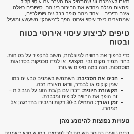
תארו לעצמכם זוג שמתחיל את הערב עם עיסוי קליל,
ופתאום מגלה מחדש את החיבור ביניהם. סיפורים כאלה
אינם נדירים – אחד מהם סופר בבלוגים פופולריים,
שמתארים כיצד עיסוי אירוטי הפך ל"משחק" משעשע ומועיל.
טיפים לביצוע עיסוי אירוטי בטוח
ובטוח
כדי להפוך את החוויה למוצלחת, חשוב להקפיד על בטיחות.
בחרו תמיד מקום נקי ומקצועי, או למדו טכניקות בסדנאות
מוסמכות. הנה כמה טיפים שיעזרו:
הכינו את הסביבה:
השתמשו בשמנים טבעיים כמו
שמן קוקוס או לבנדר, וודאו תאורה רכה.
תקשורת חיונית:
דברו עם בן/בת הזוג על הגבולות –
זה הופך את החוויה לכיפית ומכבדת.
זמן ואורך:
התחילו ב-30 דקות והגבירו בהדרגה; אל
תמהרו.
טעויות נפוצות להימנע מהן
רבים טועים בחוסר תשומת לב לפרטים, כמו שימוש בשמנים