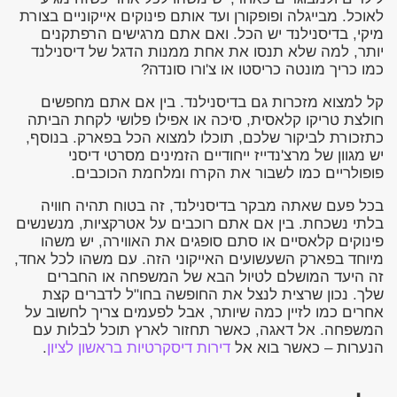
לאוכל. מבייגלה ופופקורן ועד אותם פינוקים אייקוניים בצורת
מיקי, בדיסנילנד יש הכל. ואם אתם מרגישים הרפתקנים
יותר, למה שלא תנסו את אחת ממנות הדגל של דיסנילנד
כמו כריך מונטה כריסטו או צ'ורו סונדה?
קל למצוא מזכרות גם בדיסנילנד. בין אם אתם מחפשים
חולצת טריקו קלאסית, סיכה או אפילו פלושי לקחת הביתה
כתזכורת לביקור שלכם, תוכלו למצוא הכל בפארק. בנוסף,
יש מגוון של מרצ'נדייז ייחודיים הזמינים מסרטי דיסני
פופולריים כמו לשבור את הקרח ומלחמת הכוכבים.
בכל פעם שאתה מבקר בדיסנילנד, זה בטוח תהיה חוויה
בלתי נשכחת. בין אם אתם רוכבים על אטרקציות, מנשנשים
פינוקים קלאסיים או סתם סופגים את האווירה, יש משהו
מיוחד בפארק השעשועים האייקוני הזה. עם משהו לכל אחד,
זה היעד המושלם לטיול הבא של המשפחה או החברים
שלך. נכון שרצית לנצל את החופשה בחו"ל לדברים קצת
אחרים כמו לזיין כמה שיותר, אבל לפעמים צריך לחשוב על
המשפחה. אל דאגה, כאשר תחזור לארץ תוכל לבלות עם
הנערות – כאשר בוא אל
דירות דיסקרטיות בראשון לציון
.