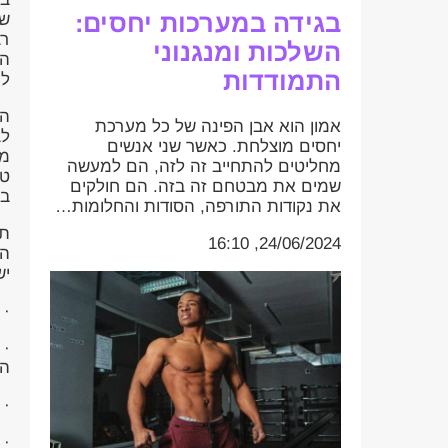
בגידה במערכות יחסים:
של
רב
השלכות ומנגנוני
הא
התמודדות
לק
הש
אמון הוא אבן הפינה של כל מערכת
לב
יחסים מוצלחת. כאשר שני אנשים
מו
מחליטים להתחייב זה לזה, הם למעשה
טו
שמים את מבטחם זה בזה. הם חולקים
בג
את נקודות התורפה, הסודות והחלומות…
תג
24/06/2024, 16:10
הת
יש
· 
· 
הש
· 
· 