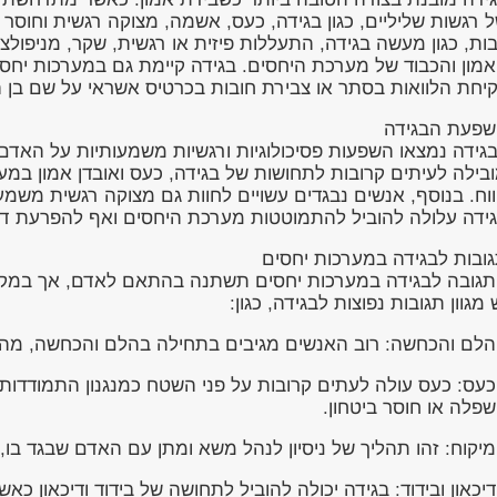
 רגשות שליליים, כגון בגידה, כעס, אשמה, מצוקה רגשית וחוסר 
ות, כגון מעשה בגידה, התעללות פיזית או רגשית, שקר, מניפול
מון והכבוד של מערכת היחסים. בגידה קיימת גם במערכות יחסים כ
יחת הלוואות בסתר או צבירת חובות בכרטיס אשראי על שם בן הז
פעת הבגידה
גידה נמצאו השפעות פסיכולוגיות ורגשיות משמעותיות על האדם
בילה לעיתים קרובות לתחושות של בגידה, כעס ואובדן אמון במע
וח. בנוסף, אנשים נבגדים עשויים לחוות גם מצוקה רגשית משמעות
ידה עלולה להוביל להתמוטטות מערכת היחסים ואף להפרעת דחק פו
ובות לבגידה במערכות יחסים
גובה לבגידה במערכות יחסים תשתנה בהתאם לאדם, אך במקרי
 מגוון תגובות נפוצות לבגידה, כגון:
הלם והכחשה: רוב האנשים מגיבים בתחילה בהלם והכחשה, מה 
כעס: כעס עולה לעתים קרובות על פני השטח כמנגנון התמודדות, 
פלה או חוסר ביטחון.
מיקוח: זהו תהליך של ניסיון לנהל משא ומתן עם האדם שבגד בו
דיכאון ובידוד: בגידה יכולה להוביל לתחושה של בידוד ודיכאון