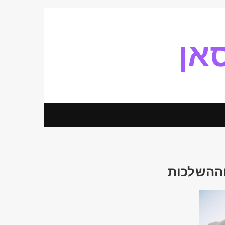
אן
וההשלכות