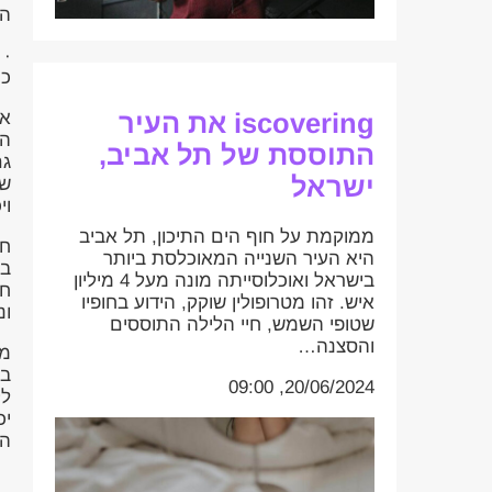
הס
· 
כה
iscovering את העיר
אי
הת
התוססת של תל אביב,
גם
ישראל
של
וי
ממוקמת על חוף הים התיכון, תל אביב
חש
היא העיר השנייה המאוכלסת ביותר
בג
בישראל ואוכלוסייתה מונה מעל 4 מיליון
חז
איש. זהו מטרופולין שוקק, הידוע בחופיו
ונ
שטופי השמש, חיי הלילה התוססים
והסצנה…
מ
בג
20/06/2024, 09:00
לק
יכ
הע