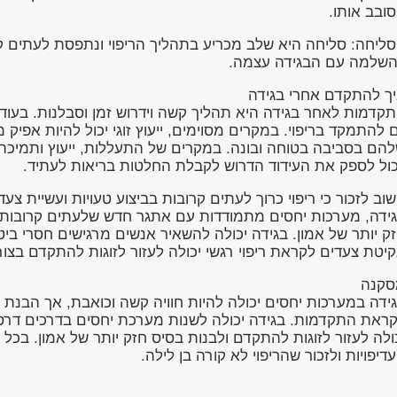
ובב אותו.
סליחה: סליחה היא שלב מכריע בתהליך הריפוי ונתפסת לעתים 
שלמה עם הבגידה עצמה.
ך להתקדם אחרי בגידה
קדמות לאחר בגידה היא תהליך קשה וידרוש זמן וסבלנות. בעוד
 להתמקד בריפוי. במקרים מסוימים, ייעוץ זוגי יכול להיות אפיק
הם בסביבה בטוחה ובונה. במקרים של התעללות, ייעוץ ותמיכה מ
כול לספק את העידוד הדרוש לקבלת החלטות בריאות לעתיד.
וב לזכור כי ריפוי כרוך לעתים קרובות בביצוע טעויות ועשיית 
ידה, מערכות יחסים מתמודדות עם אתגר חדש שלעתים קרובות על
ק יותר של אמון. בגידה יכולה להשאיר אנשים מרגישים חסרי בי
קיטת צעדים לקראת ריפוי רגשי יכולה לעזור לזוגות להתקדם בצור
סקנה
ידה במערכות יחסים יכולה להיות חוויה קשה וכואבת, אך הבנת 
ראת התקדמות. בגידה יכולה לשנות מערכת יחסים בדרכים דרסט
ולה לעזור לזוגות להתקדם ולבנות בסיס חזק יותר של אמון. בכ
דיפויות ולזכור שהריפוי לא קורה בן לילה.