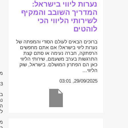
נערות ליווי בישראל:
המדריך השובב והמקיף
לשירותי הליווי הכי
לוהטים
ברוכים הבאים לעולם הסודי והמפתה של
נערות ליווי בישראל! אם אתם מחפשים
הרפתקה, חברה נעימה או סתם קצת
התרגשות בערב משעמם, שירותי הליווי
כאן הם הפתרון המושלם. בישראל, שוק
הליווי…
מס
29/09/2025, 03:01
:40
בג
נת
הר
לה
מה
בג