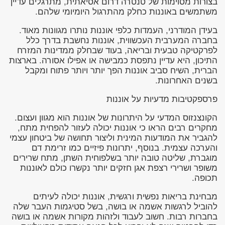
בצורות מסוימות של טנטרה דרום אסיאתית, מתרגלים עדיין
משתמשים באוננות כחלק מהתרגול היומיומי שלהם.
בעידן המודרני, העמדות כלפי אוננות נותרו מגוונות מאוד.
בחברה המערבית העכשווית, אוננות נחשבת בדרך כלל
לפרקטיקה טבעית ובריאה, בעוד שבחלק ממדינות המזרח
התיכון, היא עדיין נתפסת כמבישה או אפילו אסורה. בארצות
הברית, השיח סביב אוננות הפך יותר ויותר פתוח ומקבל
בשנים האחרונות.
פרספקטיבות מדעיות על אוננות
הקונצנזוס המדעי על היתרונות של אוננות הוא מגוון ועצום.
מחקרים רבים הראו כי אוננות יכולה לעזור להפחית מתח,
להגביר את המודעות המינית וליצור תחושה של ביטחון עצמי
והערכה עצמית. בנוסף, יתרונות פיזיים כמו זרימת דם
מוגברת, שליטה טובה יותר בשלפוחית השתן, מתח שרירים
משופר ושרירי רצפת אגן חזקים יותר נקשרו כולם לאוננות
תכופה.
מבחינת בריאות נפשית ורגשית, אוננות יכולה לעיתים
להוביל לרגשות אשמה או בושה, בשל סטיגמות העבר שלה
בחברות רבות. חשוב לעבוד ולזהות מקורות אשמה או בושה