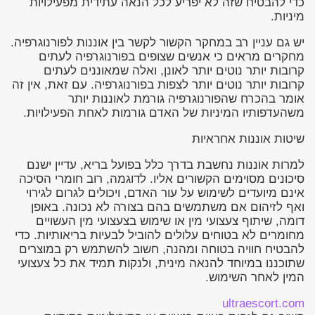
כדי להבטיח שזה לא יפריע לכל הנאה עתידית מפעילויות
מיניות.
יש גם עניין רב במחקר הקשור לקשר בין אוננות לפורנוגרפיה.
מחקרים מראים כי אנשים שצופים בפורנוגרפיה לעתים
קרובות יותר נוטים יותר לאונן, ואלה שמאוננים לעתים
קרובות יותר נוטים יותר לצפות בפורנוגרפיה. עם זאת, אין זה
אומר בהכרח שהפורנוגרפיה גורמת לאוננות יותר
משהעדפותיו המיניות של האדם גורמות לאחת הפעילויות.
שיטות אוננות אחראיות
למרות אוננות נחשבת בדרך כלל בפועל בריא, עדיין ישנם
סיכונים מסוימים הקשורים אליו. לדוגמה, רוב חומרי הסיכה
אינם מיועדים לשימוש על עור האדם, ויכולים לגרום לגירוי
ואף לזיהום אם משתמשים בהם בצורה לא נכונה. באופן
דומה, שיתוף צעצועי מין או שימוש בצעצועי מין העשויים
מחומרים לא בטוחים עלולים להוביל לבעיות בריאותיות. כדי
להבטיח חוויה בטוחה ומהנה, חשוב להשתמש רק במוצרים
שתוכננו במיוחד להנאה מינית, ולנקות תמיד את כל צעצועי
המין לאחר השימוש.
ultraescort.com