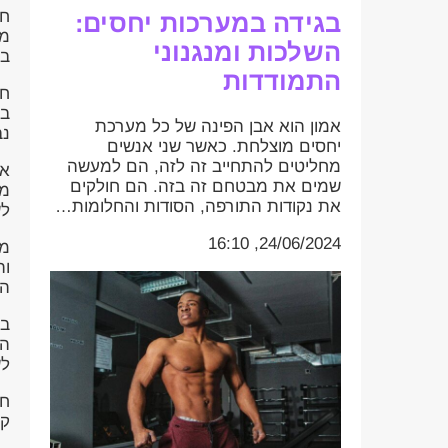
חש
בגידה במערכות יחסים:
מר
השלכות ומנגנוני
בע
התמודדות
חש
בת
אמון הוא אבן הפינה של כל מערכת
נב
יחסים מוצלחת. כאשר שני אנשים
מחליטים להתחייב זה לזה, הם למעשה
או
שמים את מבטחם זה בזה. הם חולקים
מת
את נקודות התורפה, הסודות והחלומות…
לש
24/06/2024, 16:10
מנ
וה
הא
בנ
הנ
לש
חש
קו