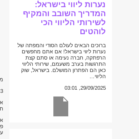
נערות ליווי בישראל:
המדריך השובב והמקיף
לשירותי הליווי הכי
לוהטים
ברוכים הבאים לעולם הסודי והמפתה של
נערות ליווי בישראל! אם אתם מחפשים
הרפתקה, חברה נעימה או סתם קצת
התרגשות בערב משעמם, שירותי הליווי
כאן הם הפתרון המושלם. בישראל, שוק
הליווי…
מס
29/09/2025, 03:01
:20
או
חי
או
פע
עו