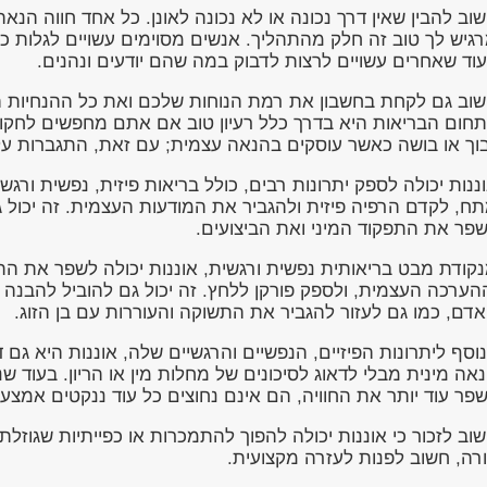
וב להבין שאין דרך נכונה או לא נכונה לאונן. כל אחד חווה הנא
גיש לך טוב זה חלק מהתהליך. אנשים מסוימים עשויים לגלות כי ח
וד שאחרים עשויים לרצות לדבוק במה שהם יודעים ונהנים.
וב גם לקחת בחשבון את רמת הנוחות שלכם ואת כל ההנחיות המ
חום הבריאות היא בדרך כלל רעיון טוב אם אתם מחפשים לחקור סו
וך או בושה כאשר עוסקים בהנאה עצמית; עם זאת, התגברות על 
ננות יכולה לספק יתרונות רבים, כולל בריאות פיזית, נפשית ורגש
ח, לקדם הרפיה פיזית ולהגביר את המודעות העצמית. זה יכול ג
פר את התפקוד המיני ואת הביצועים.
קודת מבט בריאותית נפשית ורגשית, אוננות יכולה לשפר את התקשו
הערכה העצמית, ולספק פורקן ללחץ. זה יכול גם להוביל להבנה 
דם, כמו גם לעזור להגביר את התשוקה והעוררות עם בן הזוג.
וסף ליתרונות הפיזיים, הנפשיים והרגשיים שלה, אוננות היא גם 
אה מינית מבלי לדאוג לסיכונים של מחלות מין או הריון. בעוד 
פר עוד יותר את החוויה, הם אינם נחוצים כל עוד ננקטים אמצעי
וב לזכור כי אוננות יכולה להפוך להתמכרות או כפייתיות שגוזלת 
רה, חשוב לפנות לעזרה מקצועית.